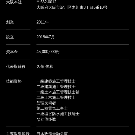
大阪本社
〒532-0012
大阪府大阪市淀川区木川東3丁目5番10号
創業
2011年
設立
2018年7月
資本金
45,000,000円
代表取締役
久畑 俊和
技能資格
一級建築施工管理技士
二級建築施工管理技士
一級土木施工管理技士補
二級土木施工管理技士
監理技術者
第二種電気工事士
一級塩ビ防水施工技能士
など他多数
主要取引銀行
日本政策金融公庫